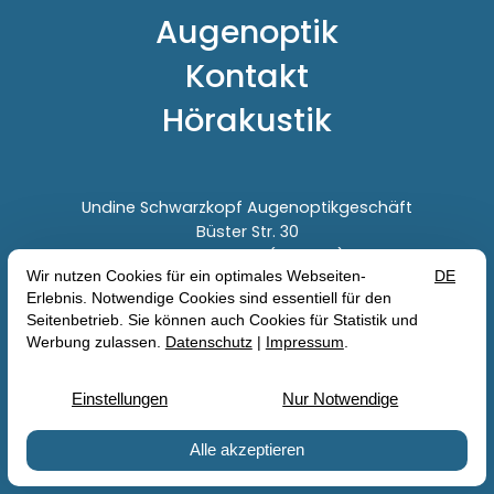
Augenoptik
Kontakt
Hörakustik
Undine Schwarzkopf Augenoptikgeschäft
Büster Str. 30
39629 Bismark (Altmark)
039089 2419
info@augenoptiker-hoerakustiker.de
Vertrag widerrufen
Impressum
Datenschutz
AGB
©2026 Undine Schwarzkopf Augenoptikgeschäft —
Site by
prointernet